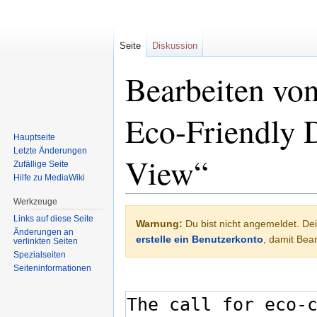
Seite
Diskussion
Bearbeiten vo
Eco-Friendly D
Hauptseite
Letzte Änderungen
View“
Zufällige Seite
Hilfe zu MediaWiki
Werkzeuge
Zur
Zur
Links auf diese Seite
Warnung:
Du bist nicht angemeldet. Dei
Navigation
Suche
Änderungen an
erstelle ein Benutzerkonto
, damit Be
verlinkten Seiten
springen
springen
Spezialseiten
Seiten­informationen