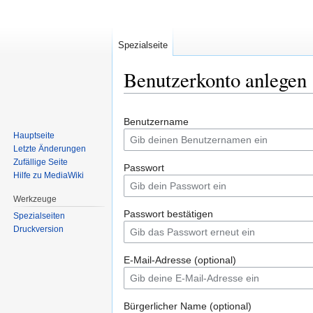
Spezialseite
Benutzerkonto anlegen
Zur
Zur
Benutzername
Navigation
Suche
Hauptseite
springen
springen
Letzte Änderungen
Zufällige Seite
Passwort
Hilfe zu MediaWiki
Werkzeuge
Passwort bestätigen
Spezialseiten
Druckversion
E-Mail-Adresse (optional)
Bürgerlicher Name (optional)