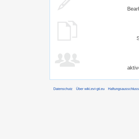
Bear
S
akti
Datenschutz
Über wiki.evi-gti.eu
Haftungsausschlus