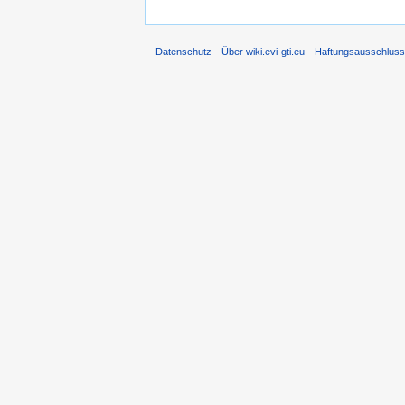
Datenschutz
Über wiki.evi-gti.eu
Haftungsausschlus