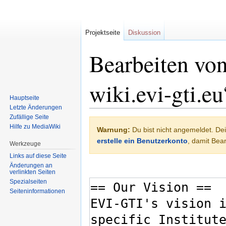
Projektseite
Diskussion
Bearbeiten von
wiki.evi-gti.eu
Hauptseite
Letzte Änderungen
Zufällige Seite
Zur
Zur
Hilfe zu MediaWiki
Warnung:
Du bist nicht angemeldet. Dei
Navigation
Suche
erstelle ein Benutzerkonto
, damit Be
springen
springen
Werkzeuge
Links auf diese Seite
Änderungen an
verlinkten Seiten
Spezialseiten
Seiten­informationen