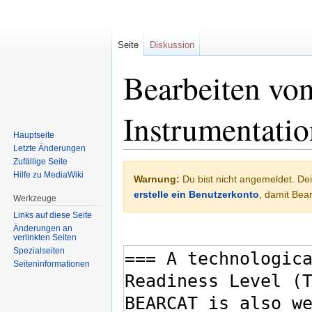
Seite
Diskussion
Bearbeiten v
Instrumentatio
Hauptseite
Letzte Änderungen
Zufällige Seite
Zur
Zur
Hilfe zu MediaWiki
Warnung:
Du bist nicht angemeldet. Dei
Navigation
Suche
erstelle ein Benutzerkonto
, damit Be
springen
springen
Werkzeuge
Links auf diese Seite
Änderungen an
verlinkten Seiten
Spezialseiten
Seiten­informationen