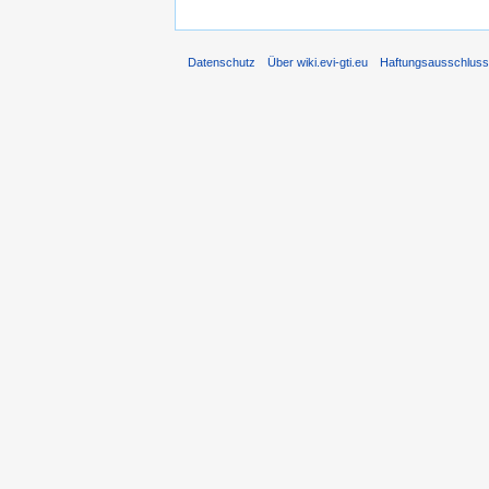
Datenschutz
Über wiki.evi-gti.eu
Haftungsausschlus