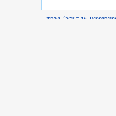
Datenschutz
Über wiki.evi-gti.eu
Haftungsausschlus