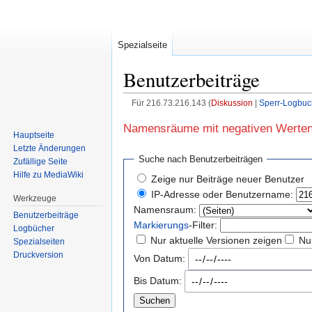
Spezialseite
Benutzerbeiträge
Für 216.73.216.143
Diskussion
Sperr-Logbuc
Zur
Zur
Namensräume mit negativen Werten 
Hauptseite
Navigation
Suche
Letzte Änderungen
springen
springen
Suche nach Benutzerbeiträgen
Zufällige Seite
Hilfe zu MediaWiki
Zeige nur Beiträge neuer Benutzer
IP-Adresse oder Benutzername:
Werkzeuge
Namensraum:
Benutzerbeiträge
Markierungs
-Filter:
Logbücher
Nur aktuelle Versionen zeigen
Nu
Spezialseiten
Druckversion
Von Datum:
Bis Datum: