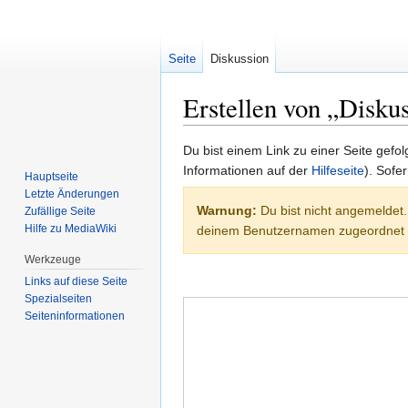
Seite
Diskussion
Erstellen von „Disk
Zur
Zur
Du bist einem Link zu einer Seite gefo
Navigation
Suche
Informationen auf der
Hilfeseite
). Sofe
Hauptseite
springen
springen
Letzte Änderungen
Warnung:
Du bist nicht angemeldet.
Zufällige Seite
Hilfe zu MediaWiki
deinem Benutzernamen zugeordnet
Werkzeuge
Links auf diese Seite
Spezialseiten
Seiten­informationen