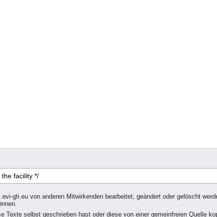
i.evi-gti.eu von anderen Mitwirkenden bearbeitet, geändert oder gelöscht werde
önnen.
se Texte selbst geschrieben hast oder diese von einer gemeinfreien Quelle kop