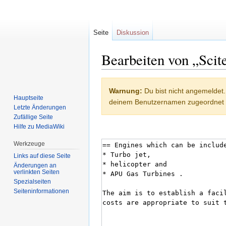
Seite
Diskussion
Bearbeiten von „Scit
Zur
Zur
Warnung:
Du bist nicht angemeldet.
Navigation
Suche
Hauptseite
deinem Benutzernamen zugeordnet
springen
springen
Letzte Änderungen
Zufällige Seite
Hilfe zu MediaWiki
Werkzeuge
Links auf diese Seite
Änderungen an
verlinkten Seiten
Spezialseiten
Seiten­informationen