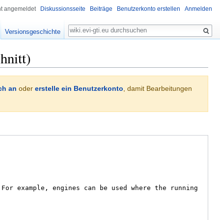
ht angemeldet
Diskussionsseite
Beiträge
Benutzerkonto erstellen
Anmelden
Suche
Versionsgeschichte
hnitt)
ch an
oder
erstelle ein Benutzerkonto
, damit Bearbeitungen