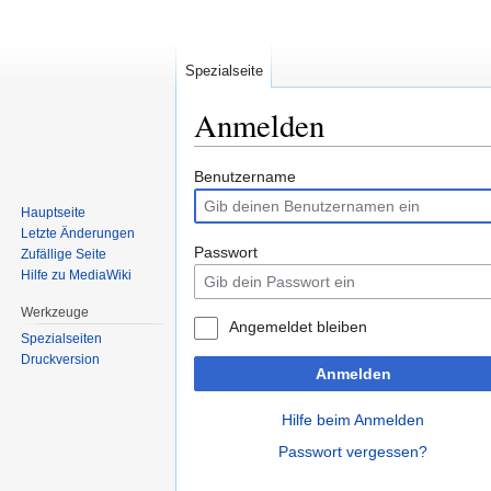
Spezialseite
Anmelden
Zur
Zur
Benutzername
Navigation
Suche
Hauptseite
springen
springen
Letzte Änderungen
Passwort
Zufällige Seite
Hilfe zu MediaWiki
Werkzeuge
Angemeldet bleiben
Spezialseiten
Druckversion
Anmelden
Hilfe beim Anmelden
Passwort vergessen?