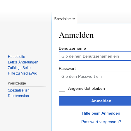
Spezialseite
Anmelden
Zur
Zur
Benutzername
Navigation
Suche
Hauptseite
springen
springen
Letzte Änderungen
Zufällige Seite
Passwort
Hilfe zu MediaWiki
Werkzeuge
Angemeldet bleiben
Spezialseiten
Druckversion
Anmelden
Hilfe beim Anmelden
Passwort vergessen?