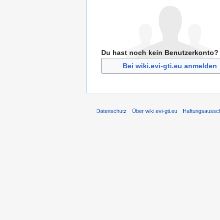
Du hast noch kein Benutzerkonto?
Bei wiki.evi-gti.eu anmelden
Datenschutz
Über wiki.evi-gti.eu
Haftungsaussc