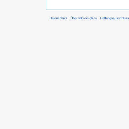
Datenschutz
Über wiki.evi-gti.eu
Haftungsausschlus