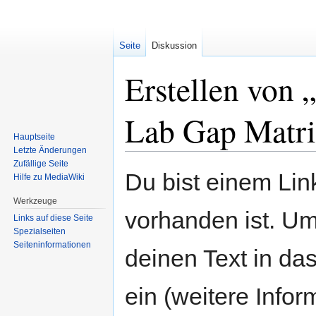
Seite
Diskussion
Erstellen von 
Lab Gap Matr
Hauptseite
Letzte Änderungen
Zufällige Seite
Zur
Zur
Du bist einem Link
Hilfe zu MediaWiki
Navigation
Suche
springen
springen
Werkzeuge
vorhanden ist. Um
Links auf diese Seite
Spezialseiten
Seiten­informationen
deinen Text in da
ein (weitere Info